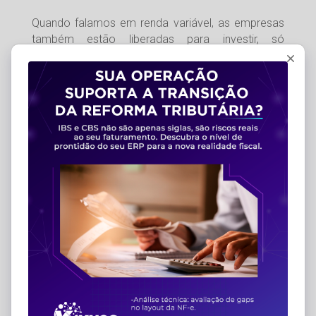
Quando falamos em renda variável, as empresas
também estão liberadas para investir, só
precisando ficar atentas aos riscos mais
elevados. Aqui, a diferença para pessoa física é
que a empresa não está isenta de nenhum
imposto nas operações comuns de ações. E,
justamente por isso, deve ficar atenta para não
“pagar para investir”.
3 – Escolha o melhor tipo de
investimento
Diante do que falamos, o melhor investimento
acaba sendo aquele que se ajusta às
necessidades do seu negócio. Por isso, na hora
de escolher, siga o planejamento estratégico que
foi criado. Ele vai ditar as regras do se próximo
passo, ajudando a escolher o tipo de investimento
que se encaixa naquilo que sua empresa precisa.