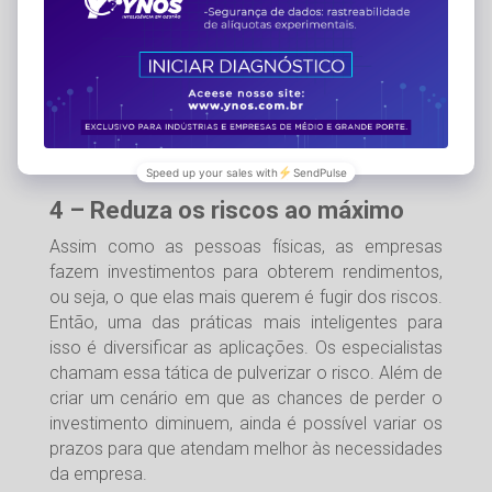
Se ficar na dúvida, faça algumas perguntas a si
mesmo: seu projeto é de longo, médio ou curto
prazo? Pode ser aplicado em um produto de
maior risco? O retorno desse investimento atende
ao planejamento do seu projeto? A aplicação que
melhor responder a essas perguntas será a
melhor escolha para sua empresa.
4 – Reduza os riscos ao máximo
Assim como as pessoas físicas, as empresas
fazem investimentos para obterem rendimentos,
ou seja, o que elas mais querem é fugir dos riscos.
Então, uma das práticas mais inteligentes para
isso é diversificar as aplicações. Os especialistas
chamam essa tática de pulverizar o risco. Além de
criar um cenário em que as chances de perder o
investimento diminuem, ainda é possível variar os
prazos para que atendam melhor às necessidades
da empresa.