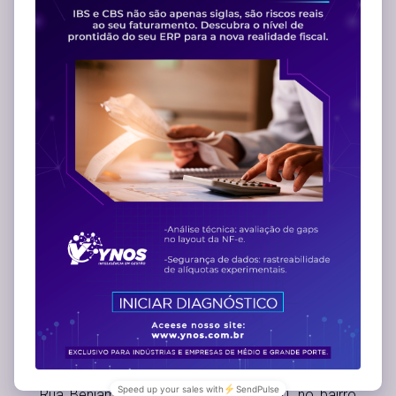
empresário. Isso aparece na nossa identidade
pela nova simbologia, que representa as sinapses
no nosso cérebro, mas que também representa
as áreas da empresa conectadas em função de
um objetivo maior: o sucesso do seu negócio.
Mas, uma empresa com tantos anos de
experiência e conhecimento de mercado, não
pode abandonar completamente toda essa
expertise. Por isso, assim como a nossa solidez,
compromisso e seriedade continuam presentes, a
nossa fonte também se manteve. Assim, você
que já conhecia a Ynos, continua reconhecendo
com facilidade a nossa marca, relembrando
nossa parceria tão bem sucedida!
Para trazer uma nova Ynos também na
comunicação online, nosso site está passando
por um processo de manutenção e atualização.
Enquanto isso, você pode encontrar a gente na
Rua Benjamin Colucci, nº 100, sala 10, no bairro