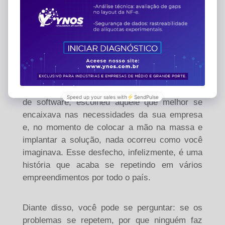
Download E-Book
Ynos - Software de Gestão
Você foi ao mercado, analisou diversas opções
de
software, escolheu aquele que melhor se
encaixava
nas necessidades da sua empresa
e, no momento
de colocar a mão na massa e
implantar a solução,
nada ocorreu como você
imaginava. Esse desfecho,
infelizmente, é uma
história que acaba se repetindo
em vários
empreendimentos por todo o país.
Diante disso, você pode se perguntar: se os
problemas se repetem, por que ninguém faz